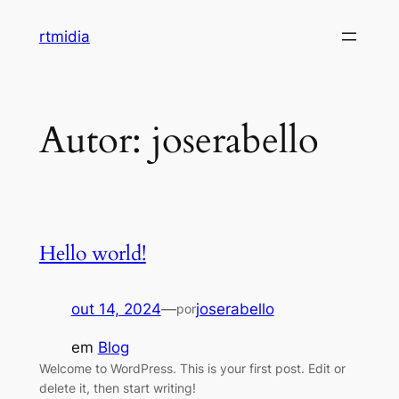
Pular
rtmidia
para
o
conteúdo
Autor:
joserabello
Hello world!
out 14, 2024
—
joserabello
por
em
Blog
Welcome to WordPress. This is your first post. Edit or
delete it, then start writing!